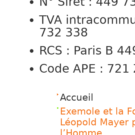
N° Siret : 449 
TVA intracommu
732 338
RCS : Paris B 4
Code APE : 721 
Accueil
Exemole et la F
Léopold Mayer p
l’Homme